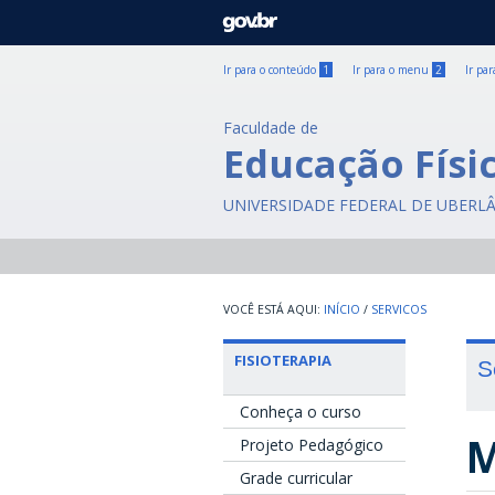
GOVBR
Ir para o conteúdo
1
Ir para o menu
2
Ir pa
Faculdade de
Educação Físic
UNIVERSIDADE FEDERAL DE UBERL
INÍCIO
/
SERVICOS
FISIOTERAPIA
S
Conheça o curso
M
Projeto Pedagógico
Grade curricular