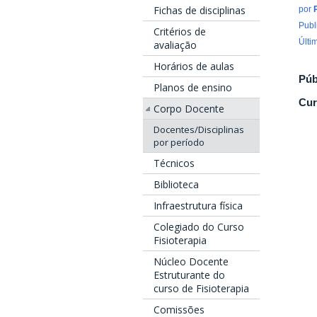
Fichas de disciplinas
por
Publ
Critérios de
Últi
avaliação
Horários de aulas
Púb
Planos de ensino
Cur
Corpo Docente
Docentes/Disciplinas
por período
Técnicos
Biblioteca
Infraestrutura física
Colegiado do Curso
Fisioterapia
Núcleo Docente
Estruturante do
curso de Fisioterapia
Comissões