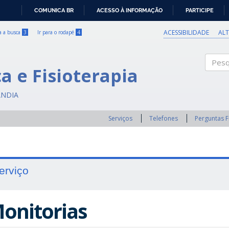
COMUNICA BR
ACESSO À INFORMAÇÃO
PARTICIPE
IR
PARA
ACESSIBILIDADE
AL
ra a busca
3
Ir para o rodapé
4
O
CONTEÚDO
a e Fisioterapia
Pesqui
ÂNDIA
Serviços
Telefones
Perguntas 
erviço
onitorias