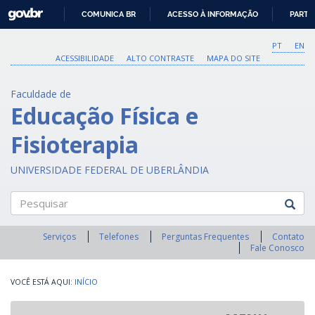
GOVBR
COMUNICA BR
ACESSO À INFORMAÇÃO
PARTI
IR
PARA
PT
EN
O
ACESSIBILIDADE
ALTO CONTRASTE
MAPA DO SITE
CONTEÚDO
Faculdade de
Educação Física e
Fisioterapia
UNIVERSIDADE FEDERAL DE UBERLÂNDIA
Pesquisar
Serviços
Telefones
Perguntas Frequentes
Contato
Fale Conosco
INÍCIO