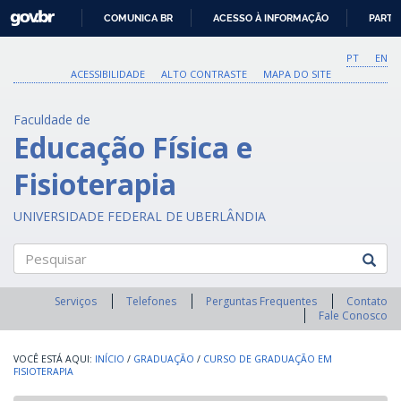
GOVBR
COMUNICA BR
ACESSO À INFORMAÇÃO
PARTI
IR
PARA
PT
EN
O
ACESSIBILIDADE
ALTO CONTRASTE
MAPA DO SITE
CONTEÚDO
Faculdade de
Educação Física e
Fisioterapia
UNIVERSIDADE FEDERAL DE UBERLÂNDIA
Pesquisar
Serviços
Telefones
Perguntas Frequentes
Contato
Fale Conosco
INÍCIO
/
GRADUAÇÃO
/
CURSO DE GRADUAÇÃO EM
FISIOTERAPIA