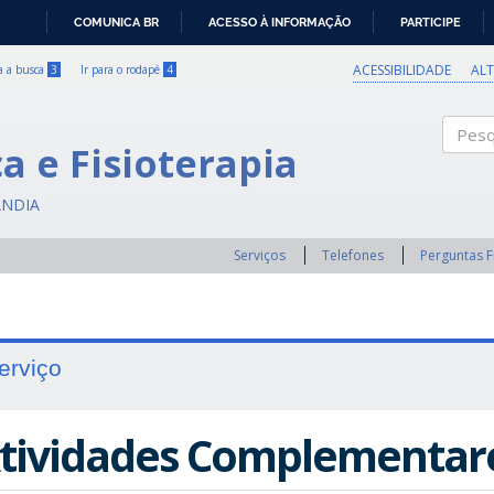
COMUNICA BR
ACESSO À INFORMAÇÃO
PARTICIPE
IR
PARA
ACESSIBILIDADE
AL
ra a busca
3
Ir para o rodapé
4
O
CONTEÚDO
a e Fisioterapia
Pesqui
ÂNDIA
Serviços
Telefones
Perguntas 
erviço
tividades Complementar