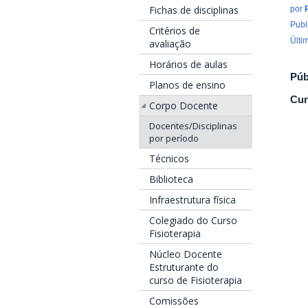
Fichas de disciplinas
por
Publ
Critérios de
Últi
avaliação
Horários de aulas
Púb
Planos de ensino
Cur
Corpo Docente
Docentes/Disciplinas
por período
Técnicos
Biblioteca
Infraestrutura física
Colegiado do Curso
Fisioterapia
Núcleo Docente
Estruturante do
curso de Fisioterapia
Comissões