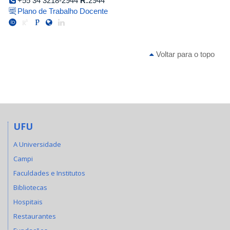
+55 34 3218-2944
R:
2944
Plano de Trabalho Docente
Voltar para o topo
UFU
A Universidade
Campi
Faculdades e Institutos
Bibliotecas
Hospitais
Restaurantes