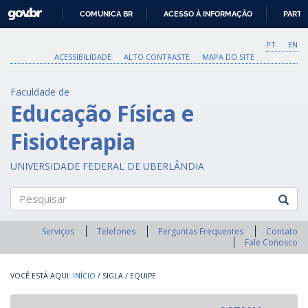
GOVBR
COMUNICA BR
ACESSO À INFORMAÇÃO
PARTI
IR
PARA
PT
EN
O
ACESSIBILIDADE
ALTO CONTRASTE
MAPA DO SITE
CONTEÚDO
Faculdade de
Educação Física e
Fisioterapia
UNIVERSIDADE FEDERAL DE UBERLÂNDIA
Pesquisar
Serviços
Telefones
Perguntas Frequentes
Contato
Fale Conosco
INÍCIO
/
SIGLA
/
EQUIPE