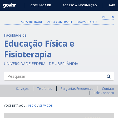
GOVBR
COMUNICA BR
ACESSO À INFORMAÇÃO
PARTI
IR
PARA
PT
EN
O
ACESSIBILIDADE
ALTO CONTRASTE
MAPA DO SITE
CONTEÚDO
Faculdade de
Educação Física e
Fisioterapia
UNIVERSIDADE FEDERAL DE UBERLÂNDIA
Pesquisar
Serviços
Telefones
Perguntas Frequentes
Contato
Fale Conosco
INÍCIO
/
SERVICOS