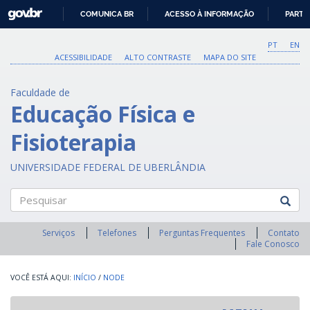
GOVBR
COMUNICA BR
ACESSO À INFORMAÇÃO
PARTI
IR
PARA
PT
EN
O
ACESSIBILIDADE
ALTO CONTRASTE
MAPA DO SITE
CONTEÚDO
Faculdade de
Educação Física e
Fisioterapia
UNIVERSIDADE FEDERAL DE UBERLÂNDIA
Pesquisar
Serviços
Telefones
Perguntas Frequentes
Contato
Fale Conosco
INÍCIO
/
NODE