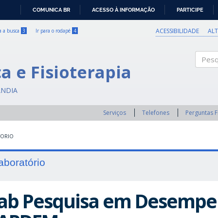
COMUNICA BR
ACESSO À INFORMAÇÃO
PARTICIPE
IR
PARA
ACESSIBILIDADE
AL
ra a busca
3
Ir para o rodapé
4
O
CONTEÚDO
a e Fisioterapia
Pesqui
ÂNDIA
Serviços
Telefones
Perguntas 
TORIO
aboratório
ab Pesquisa em Desempe