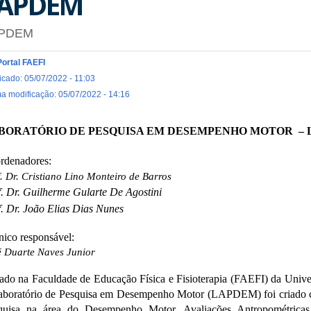
APDEM
PDEM
Portal FAEFI
icado: 05/07/2022 - 11:03
ma modificação: 05/07/2022 - 14:16
BORATÓRIO DE PESQUISA EM DESEMPENHO MOTOR –
rdenadores:
. Dr. Cristiano Lino Monteiro de Barros
f. Dr. Guilherme Gularte De Agostini
f. Dr. João Elias Dias Nunes
nico responsável:
é Duarte Naves Junior
uado na Faculdade de Educação Física e Fisioterapia (FAEFI) da Univ
aboratório de Pesquisa em Desempenho Motor (LAPDEM) foi criado com
quisa na área do Desempenho Motor, Avaliações Antropométricas,