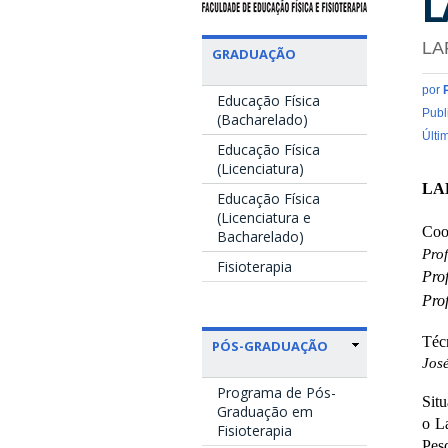
L
LA
GRADUAÇÃO
por
Educação Física
Publ
(Bacharelado)
Últi
Educação Física
(Licenciatura)
LA
Educação Física
(Licenciatura e
Coo
Bacharelado)
Prof
Fisioterapia
Pro
Pro
Téc
PÓS-GRADUAÇÃO
Jos
Programa de Pós-
Sit
Graduação em
o L
Fisioterapia
Pes