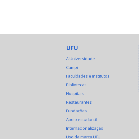
UFU
A Universidade
Campi
Faculdades e Institutos
Bibliotecas
Hospitais
Restaurantes
Fundações
Apoio estudantil
Internacionalização
Uso da marca UFU