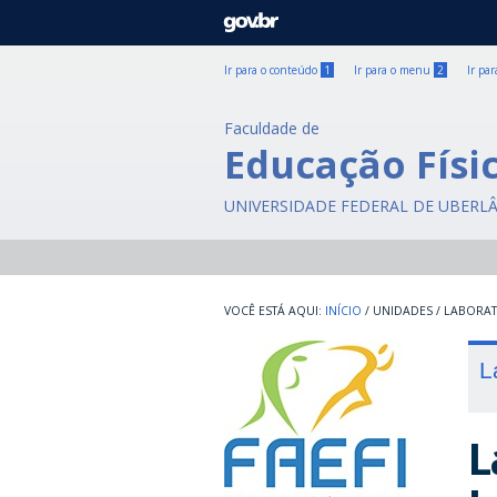
GOVBR
Ir para o conteúdo
1
Ir para o menu
2
Ir pa
Faculdade de
Educação Físic
UNIVERSIDADE FEDERAL DE UBERL
INÍCIO
/
UNIDADES
/
LABORA
L
L