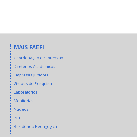
MAIS FAEFI
Coordenação de Extensão
Diretórios Acadêmicos
Empresas Juniores
Grupos de Pesquisa
Laboratórios
Monitorias
Núcleos
PET
Residência Pedagógica