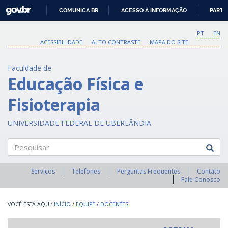
GOVBR
COMUNICA BR
ACESSO À INFORMAÇÃO
PARTI
IR
PARA
PT
EN
O
ACESSIBILIDADE
ALTO CONTRASTE
MAPA DO SITE
CONTEÚDO
Faculdade de
Educação Física e
Fisioterapia
UNIVERSIDADE FEDERAL DE UBERLÂNDIA
Pesquisar
Serviços
Telefones
Perguntas Frequentes
Contato
Fale Conosco
INÍCIO
/
EQUIPE
/
DOCENTES