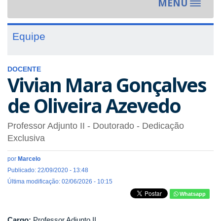
MENU
Toggle
navigat
Equipe
DOCENTE
Vivian Mara Gonçalves
de Oliveira Azevedo
Professor Adjunto II
- Doutorado
- Dedicação
Exclusiva
por
Marcelo
Publicado: 22/09/2020 - 13:48
Última modificação: 02/06/2026 - 10:15
Whatsapp
Cargo:
Professor Adjunto II