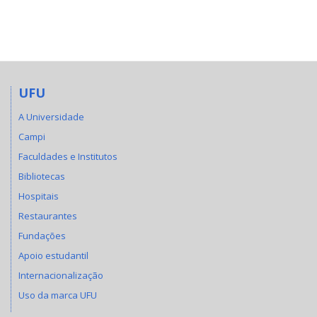
UFU
A Universidade
Campi
Faculdades e Institutos
Bibliotecas
Hospitais
Restaurantes
Fundações
Apoio estudantil
Internacionalização
Uso da marca UFU