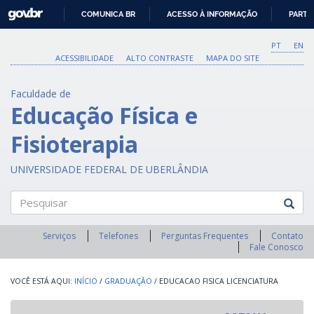
GOVBR
COMUNICA BR
ACESSO À INFORMAÇÃO
PARTI
IR
PARA
PT
EN
O
ACESSIBILIDADE
ALTO CONTRASTE
MAPA DO SITE
CONTEÚDO
Faculdade de
Educação Física e
Fisioterapia
UNIVERSIDADE FEDERAL DE UBERLÂNDIA
Pesquisar
Serviços
Telefones
Perguntas Frequentes
Contato
Fale Conosco
INÍCIO
/
GRADUAÇÃO
/
EDUCACAO FISICA LICENCIATURA