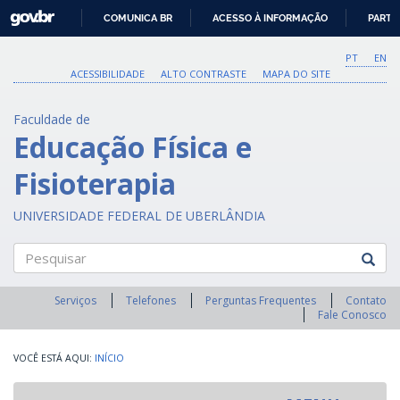
GOVBR
COMUNICA BR
ACESSO À INFORMAÇÃO
PARTI
IR
PARA
PT
EN
O
ACESSIBILIDADE
ALTO CONTRASTE
MAPA DO SITE
CONTEÚDO
Faculdade de
Educação Física e
Fisioterapia
UNIVERSIDADE FEDERAL DE UBERLÂNDIA
Pesquisar
Serviços
Telefones
Perguntas Frequentes
Contato
Fale Conosco
INÍCIO