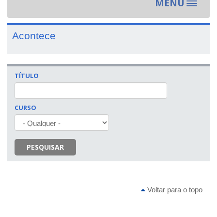
MENU
Toggle
navigat
Acontece
TÍTULO
CURSO
PESQUISAR
Voltar para o topo